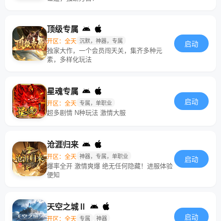
顶级专属
开区：全天
沉默，神器，专属
启动
独家大作，一个会员闯天关，集齐多种元
素，多样化玩法
星魂专属
启动
开区：全天
专属，单职业
超多剧情 N种玩法 激情大服
沧涯归来
开区：全天
神器，专属，单职业
启动
爆率全开 激情爽爆 绝无任何隐藏！进服体验
便知
天空之城Ⅱ
启动
开区：全天
专属
神器