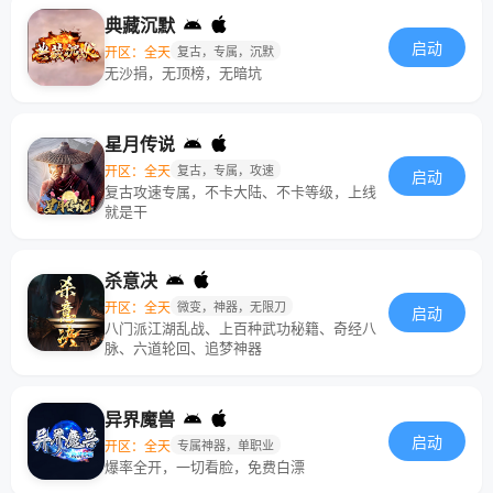
典藏沉默
启动
开区：全天
复古，专属，沉默
无沙捐，无顶榜，无暗坑
星月传说
开区：全天
复古，专属，攻速
启动
复古攻速专属，不卡大陆、不卡等级，上线
就是干
杀意决
开区：全天
微变，神器，无限刀
启动
八门派江湖乱战、上百种武功秘籍、奇经八
脉、六道轮回、追梦神器
异界魔兽
启动
开区：全天
专属神器，单职业
爆率全开，一切看脸，免费白漂