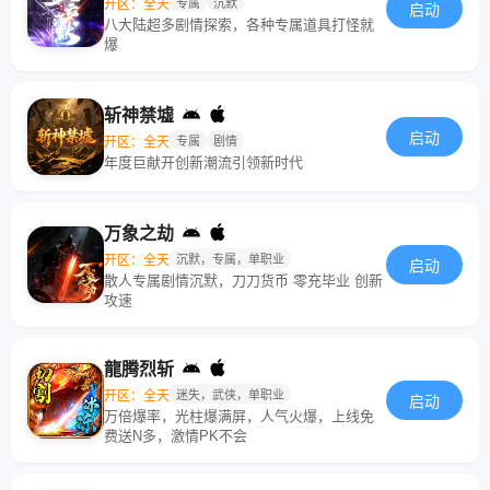
开区：全天
专属
沉默
启动
八大陆超多剧情探索，各种专属道具打怪就
爆
斩神禁墟
启动
开区：全天
专属
剧情
年度巨献开创新潮流引领新时代
万象之劫
开区：全天
沉默，专属，单职业
启动
散人专属剧情沉默，刀刀货币 零充毕业 创新
攻速
龍腾烈斩
开区：全天
迷失，武侠，单职业
启动
万倍爆率，光柱爆满屏，人气火爆，上线免
费送N多，激情PK不会