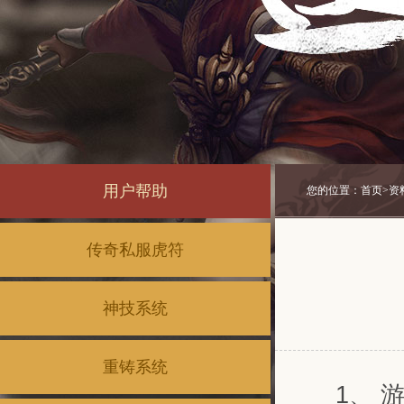
用户帮助
您的位置：
首页>
资
传奇私服虎符
神技系统
重铸系统
1、 